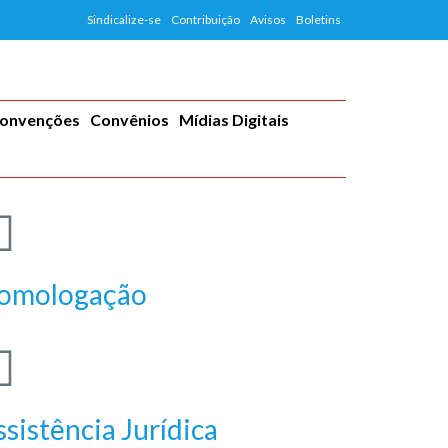
Sindicalize-se
Contribuição
Avisos
Boletins
Convenções
Convênios
Mídias Digitais
omologação
ssistência Jurídica