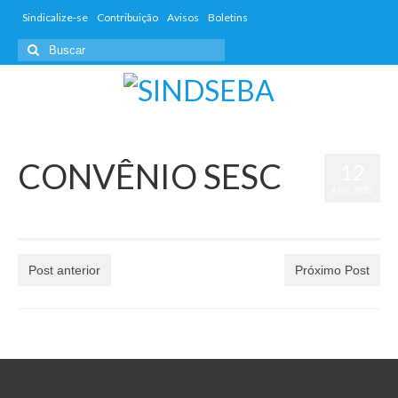
Sindicalize-se
Contribuição
Avisos
Boletins
CONVÊNIO SESC
12
ABR 2022
por
sindsebasl
|
postado em:
Boletins
,
Informativos
|
0
Post anterior
Próximo Post