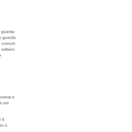
b guarda
b guarda
em comum
 solteiro
e
cional e
as um
é 6
om o