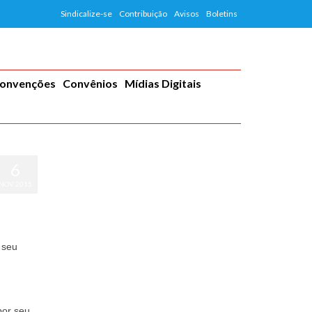
Sindicalize-se
Contribuição
Avisos
Boletins
Convenções
Convênios
Mídias Digitais
6
NOV 2015
 seu
por seu