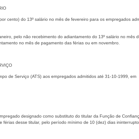
RIO
or cento) do 13º salário no mês de fevereiro para os empregados adm
aneiro, pelo não recebimento do adiantamento do 13º salário no mês 
iantamento no mês de pagamento das férias ou em novembro.
RVIÇO
empo de Serviço (ATS) aos empregados admitidos até 31-10-1999, em
 empregado designado como substituto do titular da Função de Confianç
érias desse titular, pelo período mínimo de 10 (dez) dias ininterrupto