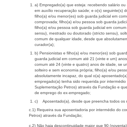
a) Empregado(a) que esteja: recebendo salário ou 
em auxílio recuperação saúde; e o(s) seguinte(s)
filho(a) e/ou menor(es) sob guarda judicial em co
comprovada; filho(a) e/ou pessoa sob guarda judic
filho(a) e/ou pessoa sob guarda judicial em comum a
sensu), mestrado ou doutorado (stricto sensu), sol
comum de qualquer idade, desde que absolutamente
curador(a);
b) Pensionistas e filho(a) e/ou menor(es) sob guar
guarda judicial em comum até 21 (vinte e um) anos
comum até 24 (vinte e quatro) anos de idade, se uni
solteiro e sem economia própria; filho(a) e/ou pe
absolutamente incapaz, do qual o(a) aposentado(a)
empregado(a) tenha sido requerida por intermédio
Suplementação Petros) através da Fundação e que t
de emprego do ex-empregado;
c) Aposentado(a), desde que preencha todos os re
c.1) Requeira sua aposentadoria por intermédio do 
Petros) através da Fundação;
c.2) Não haja descontinuidade maior que 90 (noventa)