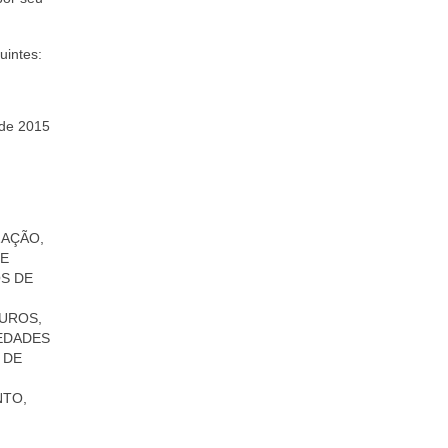
uintes:
 de 2015
ZAÇÃO,
 E
S DE
GUROS,
EDADES
 DE
NTO,