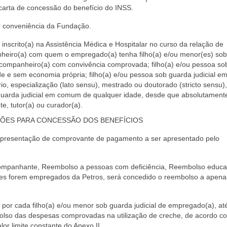
carta de concessão do benefício do INSS.
or conveniência da Fundação.
scrito(a) na Assistência Médica e Hospitalar no curso da relação de
eiro(a) com quem o empregado(a) tenha filho(a) e/ou menor(es) so
; companheiro(a) com convivência comprovada; filho(a) e/ou pessoa so
de e sem economia própria; filho(a) e/ou pessoa sob guarda judicial 
rio, especialização (lato sensu), mestrado ou doutorado (stricto sensu),
 guarda judicial em comum de qualquer idade, desde que absolutament
e, tutor(a) ou curador(a).
ÇÕES PARA CONCESSÃO DOS BENEFÍCIOS
apresentação de comprovante de pagamento a ser apresentado pelo
ompanhante, Reembolso a pessoas com deficiência, Reembolso educa
ges forem empregados da Petros, será concedido o reembolso a apen
cada filho(a) e/ou menor sob guarda judicial de empregado(a), at
mbolso das despesas comprovadas na utilização de creche, de acordo c
lor limite constante do Anexo II.