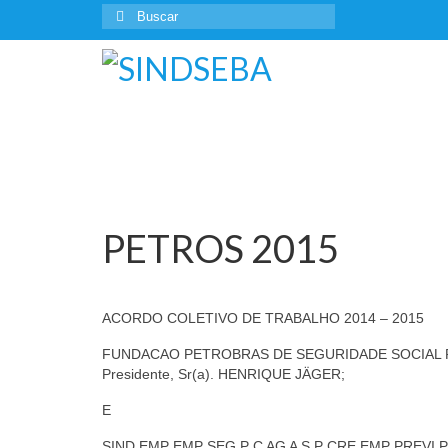
PETROS 2015
por
dwd_admin
|
postado em:
Acordos
|
0
ACORDO COLETIVO DE TRABALHO 2014 – 2015
FUNDACAO PETROBRAS DE SEGURIDADE SOCIAL PETROS
Presidente, Sr(a). HENRIQUE JÄGER;
E
SIND EMP EMP SEG P C AG A S P CRE EMP PREVI PRIV