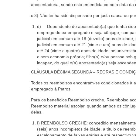
aposentadoria, sendo esta entendida como a data da 
c.3) Não tenha sido dispensado por justa causa ou p
d) Dependente de aposentado(a) que tenha sido in
emprego do ex-empregado e seja cônjuge; companh
judicial em comum até 18 (dezoito) anos de idade
judicial em comum até 21 (vinte e um) anos de ida
até 24 (vinte e quatro) anos de idade, se universitá
e sem economia própria; filho(a) e/ou pessoa sob
incapaz, do qual o(a) aposentado(a) seja ascendent
CLÁUSULA DÉCIMA SEGUNDA – REGRAS E CONDI
Todos os reembolsos encontram-se condicionados à 
empregado à Petros.
Para os benefícios Reembolso creche, Reembolso ac
Reembolso material escolar, quando ambos os cônju
deles.
I) REEMBOLSO CRECHE: concedido mensalmente por 
(seis) anos incompletos de idade, a título de ree
escalonamento de faixas etárias e até respectivo va