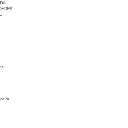
ADA
IDADES
E
os
ceira