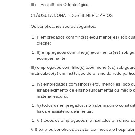
III) Assistência Odontológica.
CLÁUSULA NONA – DOS BENEFICIÁRIOS
Os beneficiários são os seguintes:
I) empregados com filho(s) e/ou menor(es) sob guar
creche;
II) empregados com filho(s) e/ou menor(es) sob gua
acompanhante;
III) empregados com filho(s) e/ou menor(es) sob guarda
matriculado(s) em instituição de ensino da rede partic
IV) empregados com filho(s) e/ou menor(es) sob gua
estabelecimento de ensino fundamental ou médio da
material escolar;
V) todos os empregados, no valor máximo constante 
física e assistência alimentar;
VI) todos os empregados matriculados em universid
VII) para os benefícios assistência médica e hospitala