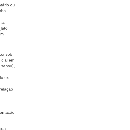
tário ou
nha
ia;
(lato
 em
soa sob
icial em
o sensu),
do ex-
relação
mentação
 sua