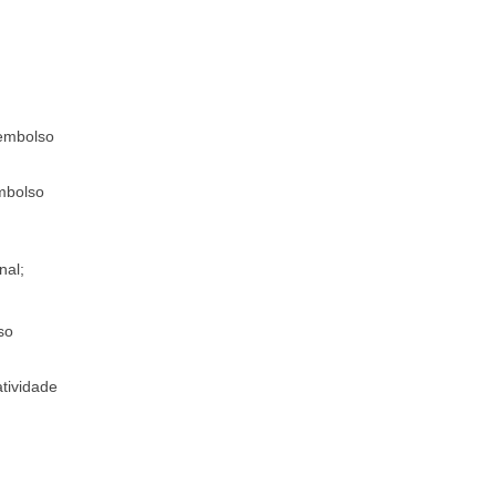
eembolso
embolso
nal;
so
tividade