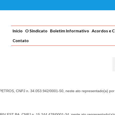
Início
O Sindicato
Boletim Informativo
Acordos e 
Contato
, CNPJ n. 34.053.942/0001-50, neste ato representado(a) por
 EST BA, CNPJ n. 15.244.478/0001-34, neste ato representado(a)