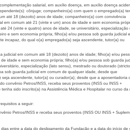
complementação salarial, em auxílio doença, em auxílio doença aciden
 dependente(s): cônjuge; companheiro(a) com quem o empregado(a) te
mum até 18 (dezoito) anos de idade; companheiro(a) com convivência
ial em comum até 21 (vinte e um) anos de idade e sem economia própr
té 24 (vinte e quatro) anos de idade, se universitário, especialização 
teiro e sem economia própria; filho(a) e/ou pessoa sob guarda judicial
 incapaz, do qual o(a) empregado(a) seja ascendente, tutor(a) ou
da judicial em comum até 18 (dezoito) anos de idade; filho(a) e/ou pes
 de idade e sem economia própria; filho(a) e/ou pessoa sob guarda jud
versitário, especialização (lato sensu), mestrado ou doutorado (strict
ssoa sob guarda judicial em comum de qualquer idade, desde que
 seja ascendente, tutor(a) ou curador(a); desde que a aposentadoria 
 do convênio Petros/INSS, receba seus proventos (INSS ou INSS +
enha sido inscrito(a) na Assistência Médica e Hospitalar no curso da 
quisitos a seguir:
convênio Petros/INSS e receba seus proventos (INSS OU INSS + Suple
 dias entre a data do desligamento da Fundação e a data do início de