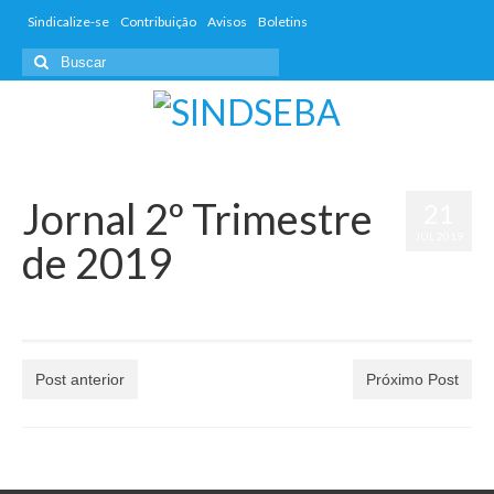
Sindicalize-se
Contribuição
Avisos
Boletins
Jornal 2º Trimestre
21
JUL 2019
de 2019
por
dwd_admin
|
postado em:
Jornais
|
0
Post anterior
Próximo Post