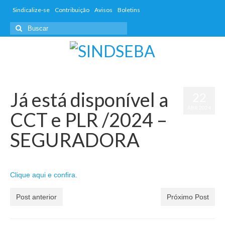
Sindicalize-se
Contribuição
Avisos
Boletins
Já está disponível a
22
ABR 2024
CCT e PLR /2024 –
SEGURADORA
por
dwd_admin
|
postado em:
Avisos
,
Boletins
,
Informativos
|
0
Clique aqui e confira.
Post anterior
Próximo Post