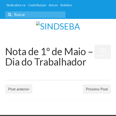
Sindicalize-se
Contribuição
Avisos
Boletins
Nota de 1º de Maio –
30
ABR 2024
Dia do Trabalhador
por
dwd_admin
|
postado em:
Avisos
,
Boletins
,
Informativos
|
0
Post anterior
Próximo Post