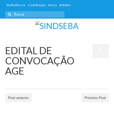
Sindicalize-se
Contribuição
Avisos
Boletins
EDITAL DE
6
NOV 2024
CONVOCAÇÃO
AGE
por
dwd_admin
|
postado em:
Avisos
,
Boletins
,
Informativos
|
0
Post anterior
Próximo Post