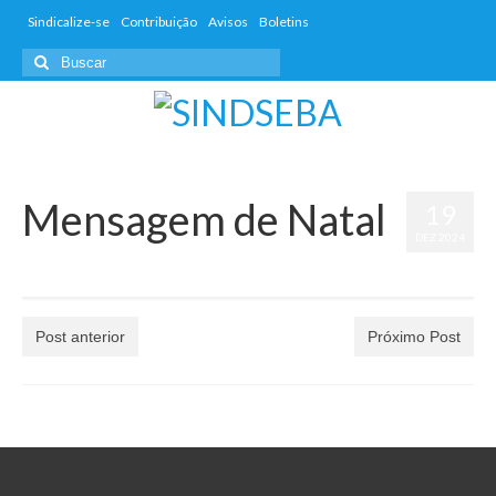
Sindicalize-se
Contribuição
Avisos
Boletins
Mensagem de Natal
19
DEZ 2024
por
dwd_admin
|
postado em:
Avisos
,
Boletins
,
Informativos
|
0
Post anterior
Próximo Post